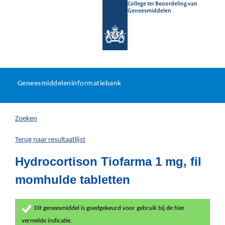
College ter Beoordeling van
Geneesmiddelen
Geneesmiddeleninformatieb
Ga
U
dir
Geneesmiddeleninformatiebank
na
bevindt
in
zich
Zoeken
hier:
Terug naar resultaatlijst
Hydrocortison Tiofarma 1 mg, fil
momhulde tabletten
Dit geneesmiddel is goedgekeurd voor gebruik bij de hier
vermelde indicatie.