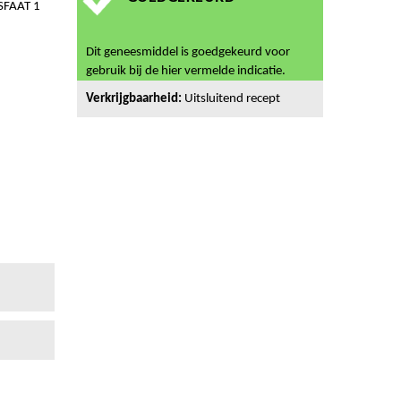
FAAT 1
Dit geneesmiddel is goedgekeurd voor
gebruik bij de hier vermelde indicatie.
Verkrijgbaarheid:
Uitsluitend recept