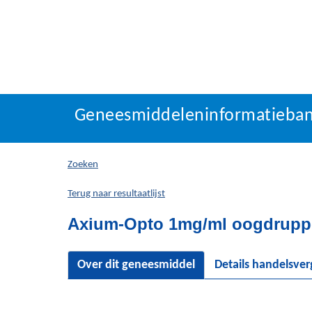
Geneesmiddeleninforma
Geneesmiddeleninformatieba
U
bevindt
zich
Zoeken
hier:
Terug naar resultaatlijst
Axium-Opto 1mg/ml oogdruppel
Over dit geneesmiddel
Details handelsve