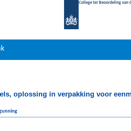
College ter Beoordeling van
tiebank
nk
s, oplossing in verpakking voor eenm
rgunning