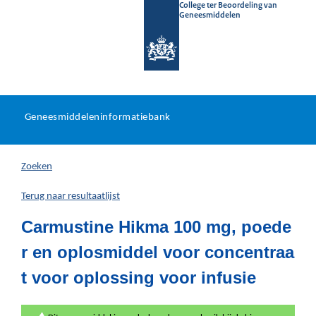
College ter Beoordeling van
Geneesmiddelen
Geneesmiddeleninformatieb
Ga
U
dir
Geneesmiddeleninformatiebank
na
bevindt
in
zich
Zoeken
hier:
Terug naar resultaatlijst
Carmustine Hikma 100 mg, poede
r en oplosmiddel voor concentraa
t voor oplossing voor infusie