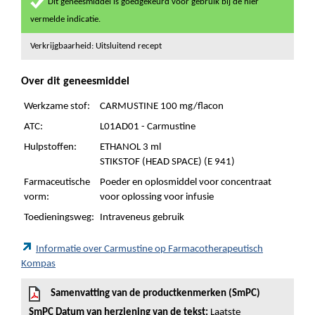
Dit geneesmiddel is goedgekeurd voor gebruik bij de hier
vermelde indicatie.
Verkrijgbaarheid: Uitsluitend recept
Over dit geneesmiddel
Werkzame stof:
CARMUSTINE 100 mg/flacon
ATC:
L01AD01 - Carmustine
Hulpstoffen:
ETHANOL 3 ml
STIKSTOF (HEAD SPACE) (E 941)
Farmaceutische
Poeder en oplosmiddel voor concentraat
vorm:
voor oplossing voor infusie
Toedieningsweg:
Intraveneus gebruik
Informatie over Carmustine op Farmacotherapeutisch
Kompas
Samenvatting van de productkenmerken (SmPC)
SmPC Datum van herziening van de tekst:
Laatste