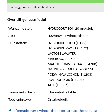
Verkrijgbaarheid: Uitsluitend recept
Over dit geneesmiddel
Werkzame stof:
HYDROCORTISON 20 mg/stuk
ATC:
H02AB09 - Hydrocortisone
Hulpstoffen:
IJZEROXIDE ROOD (E 172)
IJZEROXIDE ZWART (E 172)
LACTOSE 1-WATER
MACROGOL 3350
MAGNESIUMSTEARAAT (E 470b)
NATRIUMZETMEELGLYCOLAAT
POLYVINYLALCOHOL (E 1203)
POVIDON K 30 (E 1201)
TALK (E 553b)
Farmaceutische vorm:
Filmomhulde tablet
Toedieningsweg:
Oraal gebruik
Informatie over Hydrocortisone op Farmacotherapeutisch