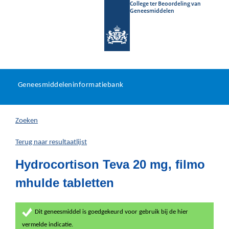
College ter Beoordeling van
Geneesmiddelen
Geneesmiddeleninformatieb
Ga
U
dir
Geneesmiddeleninformatiebank
na
bevindt
in
zich
Zoeken
hier:
Terug naar resultaatlijst
Hydrocortison Teva 20 mg, filmo
mhulde tabletten
Dit geneesmiddel is goedgekeurd voor gebruik bij de hier
vermelde indicatie.