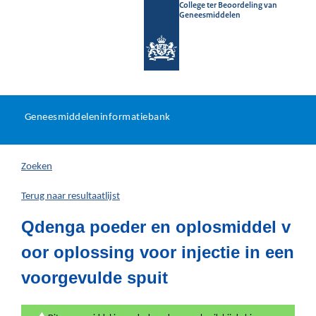
College ter Beoordeling van
Geneesmiddelen
Geneesmiddeleninformatieb
Ga
U
dir
Geneesmiddeleninformatiebank
na
bevindt
in
zich
Zoeken
hier:
Terug naar resultaatlijst
Qdenga poeder en oplosmiddel v
oor oplossing voor injectie in een
voorgevulde spuit