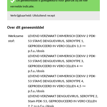
Dit geneesmiddel is goedgekeurd voor gebruik bij de hier
vermelde indicatie.
Verkrijgbaarheid: Uitsluitend recept
Over dit geneesmiddel
Werkzame
LEVEND VERZWAKT CHIMERISCH (DENV-2 PDK-
stof:
53 STAM) DENGUEVIRUS, SEROYTPE 1,
GEPRODUCEERD IN VERO CELLEN 3,3 >=
p.f.u./dosis
LEVEND VERZWAKT CHIMERISCH (DENV-2 PDK-
53 STAM) DENGUEVIRUS, SEROYTPE 3,
GEPRODUCEERD IN VERO CELLEN 4 >=
p.f.u./dosis
LEVEND VERZWAKT CHIMERISCH (DENV-2 PDK-
53 STAM) DENGUEVIRUS, SEROYTPE 4,
GEPRODUCEERD IN VERO CELLEN 4,5 >=
p.f.u./dosis
LEVEND VERZWAKT DENGUEVIRUS, SEROYTPE 2,
Stam PDK-53, GEPRODUCEERD IN VERO CELLEN
2,7 >= p.f.u./dosis