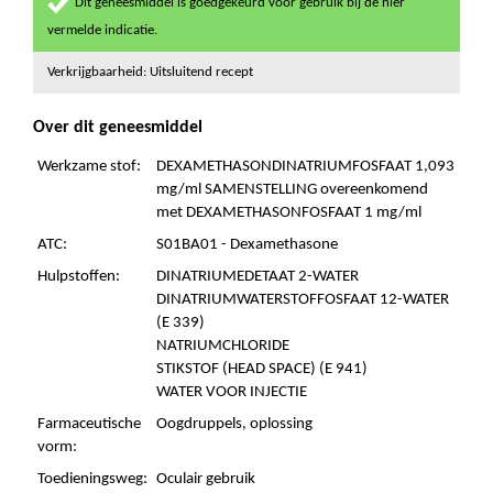
Dit geneesmiddel is goedgekeurd voor gebruik bij de hier
vermelde indicatie.
Verkrijgbaarheid: Uitsluitend recept
Over dit geneesmiddel
Werkzame stof:
DEXAMETHASONDINATRIUMFOSFAAT 1,093
mg/ml SAMENSTELLING overeenkomend
met DEXAMETHASONFOSFAAT 1 mg/ml
ATC:
S01BA01 - Dexamethasone
Hulpstoffen:
DINATRIUMEDETAAT 2-WATER
DINATRIUMWATERSTOFFOSFAAT 12-WATER
(E 339)
NATRIUMCHLORIDE
STIKSTOF (HEAD SPACE) (E 941)
WATER VOOR INJECTIE
Farmaceutische
Oogdruppels, oplossing
vorm:
Toedieningsweg:
Oculair gebruik