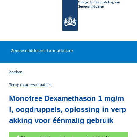
College ter Beoordeling van
Geneesmiddelen
Geneesmiddeleninformatieb
Ga
U
dir
Geneesmiddeleninformatiebank
na
bevindt
in
zich
Zoeken
hier:
Terug naar resultaatlijst
Monofree Dexamethason 1 mg/m
l, oogdruppels, oplossing in verp
akking voor éénmalig gebruik