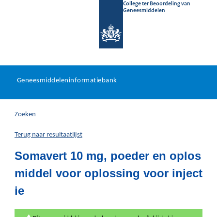
College ter Beoordeling van
Geneesmiddelen
Geneesmiddeleninformatieb
Ga
U
dir
Geneesmiddeleninformatiebank
na
bevindt
in
zich
Zoeken
hier:
Terug naar resultaatlijst
Somavert 10 mg, poeder en oplos
middel voor oplossing voor inject
ie