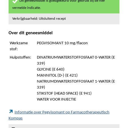
Dit geneesmiddel is goedgekeurd voor gebruik bij de hier
vermelde indicatie.
Verkrijgbaarheid: Uitsluitend recept
Over dit geneesmiddel
Werkzame
PEGVISOMANT 10 mg/flacon
stof:
Hulpstoffen:
DINATRIUMWATERSTOFFOSFAAT 0-WATER (E
339)
GLYCINE (E 640)
MANNITOL (D-) (E 421)
NATRIUMDIWATERSTOFFOSFAAT 1-WATER (E
339)
STIKSTOF (HEAD SPACE) (E 941)
WATER VOOR INJECTIE
Informatie over Pegvisomant op Farmacotherapeutisch
Kompas