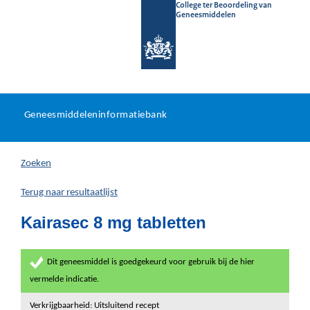
College ter Beoordeling van
Geneesmiddelen
Geneesmiddeleninformatieb
Ga
U
dir
Geneesmiddeleninformatiebank
na
bevindt
in
zich
Zoeken
hier:
Terug naar resultaatlijst
Kairasec 8 mg tabletten
Dit geneesmiddel is goedgekeurd voor gebruik bij de hier
vermelde indicatie.
Verkrijgbaarheid: Uitsluitend recept