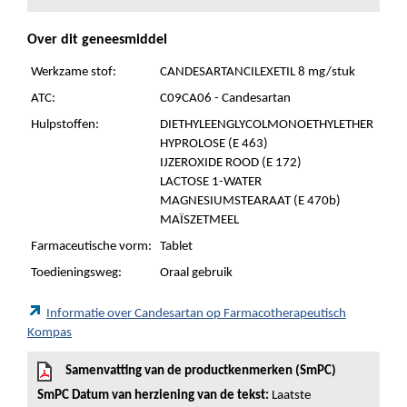
Over dit geneesmiddel
Werkzame stof:
CANDESARTANCILEXETIL 8 mg/stuk
ATC:
C09CA06 - Candesartan
Hulpstoffen:
DIETHYLEENGLYCOLMONOETHYLETHER
HYPROLOSE (E 463)
IJZEROXIDE ROOD (E 172)
LACTOSE 1-WATER
MAGNESIUMSTEARAAT (E 470b)
MAÏSZETMEEL
Farmaceutische vorm:
Tablet
Toedieningsweg:
Oraal gebruik
Informatie over Candesartan op Farmacotherapeutisch
Kompas
Samenvatting van de productkenmerken (SmPC)
SmPC Datum van herziening van de tekst:
Laatste