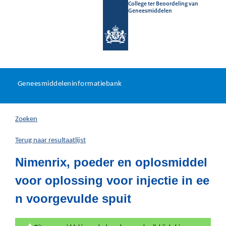
College ter Beoordeling van
Geneesmiddelen
Geneesmiddeleninformatieb
Ga
U
dir
Geneesmiddeleninformatiebank
na
bevindt
in
zich
Zoeken
hier:
Terug naar resultaatlijst
Nimenrix, poeder en oplosmiddel
voor oplossing voor injectie in ee
n voorgevulde spuit