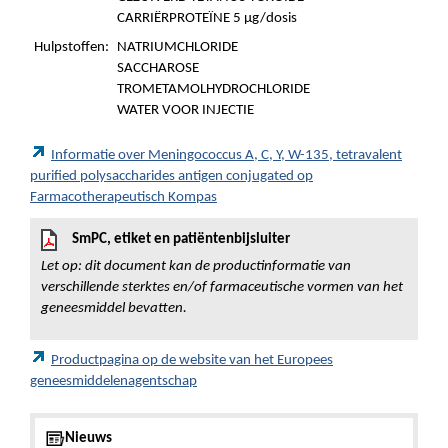
CARRIËRPROTEÏNE 5 µg/dosis
Hulpstoffen:
NATRIUMCHLORIDE
SACCHAROSE
TROMETAMOLHYDROCHLORIDE
WATER VOOR INJECTIE
Informatie over Meningococcus A, C, Y, W-135, tetravalent
purified polysaccharides antigen conjugated op
Farmacotherapeutisch Kompas
SmPC, etiket en patiëntenbijsluiter
Let op: dit document kan de productinformatie van
verschillende sterktes en/of farmaceutische vormen van het
geneesmiddel bevatten.
Productpagina op de website van het Europees
geneesmiddelenagentschap
Nieuws