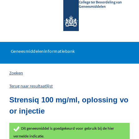
College ter Beoordeling van
Geneesmiddelen
Geneesmiddeleninformatieb
Ga
U
dir
Geneesmiddeleninformatiebank
na
bevindt
in
zich
Zoeken
hier:
Terug naar resultaatlijst
Strensiq 100 mg/ml, oplossing vo
or injectie
Dit geneesmiddel is goedgekeurd voor gebruik bij de hier
vermelde indicatie.