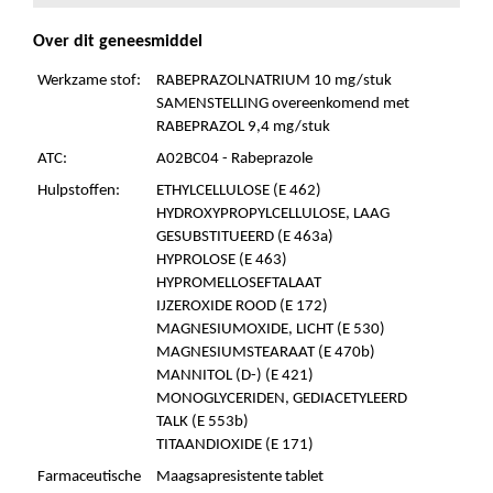
Over dit geneesmiddel
Werkzame stof:
RABEPRAZOLNATRIUM 10 mg/stuk
SAMENSTELLING overeenkomend met
RABEPRAZOL 9,4 mg/stuk
ATC:
A02BC04 - Rabeprazole
Hulpstoffen:
ETHYLCELLULOSE (E 462)
HYDROXYPROPYLCELLULOSE, LAAG
GESUBSTITUEERD (E 463a)
HYPROLOSE (E 463)
HYPROMELLOSEFTALAAT
IJZEROXIDE ROOD (E 172)
MAGNESIUMOXIDE, LICHT (E 530)
MAGNESIUMSTEARAAT (E 470b)
MANNITOL (D-) (E 421)
MONOGLYCERIDEN, GEDIACETYLEERD
TALK (E 553b)
TITAANDIOXIDE (E 171)
Farmaceutische
Maagsapresistente tablet