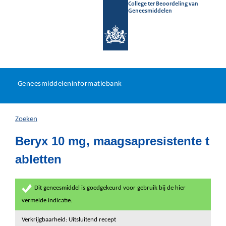
College ter Beoordeling van
Geneesmiddelen
Geneesmiddeleninformatieb
Ga
U
dir
Geneesmiddeleninformatiebank
na
bevindt
in
zich
Zoeken
hier:
Beryx 10 mg, maagsapresistente t
abletten
Dit geneesmiddel is goedgekeurd voor gebruik bij de hier
vermelde indicatie.
Verkrijgbaarheid: Uitsluitend recept