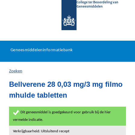
College ter Beoordeling van
Geneesmiddelen
Geneesmiddeleninformatieb
Ga
U
dir
Geneesmiddeleninformatiebank
na
bevindt
in
zich
Zoeken
hier:
Bellverene 28 0,03 mg/3 mg filmo
mhulde tabletten
Dit geneesmiddel is goedgekeurd voor gebruik bij de hier
vermelde indicatie.
Verkrijgbaarheid: Uitsluitend recept