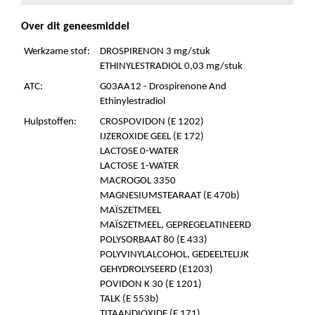
Over dit geneesmiddel
Werkzame stof:
DROSPIRENON 3 mg/stuk
ETHINYLESTRADIOL 0,03 mg/stuk
ATC:
G03AA12 - Drospirenone And
Ethinylestradiol
Hulpstoffen:
CROSPOVIDON (E 1202)
IJZEROXIDE GEEL (E 172)
LACTOSE 0-WATER
LACTOSE 1-WATER
MACROGOL 3350
MAGNESIUMSTEARAAT (E 470b)
MAÏSZETMEEL
MAÏSZETMEEL, GEPREGELATINEERD
POLYSORBAAT 80 (E 433)
POLYVINYLALCOHOL, GEDEELTELIJK
GEHYDROLYSEERD (E1203)
POVIDON K 30 (E 1201)
TALK (E 553b)
TITAANDIOXIDE (E 171)