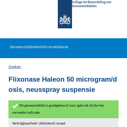
College ter Beoordeling van
Geneesmiddelen
Geneesmiddeleninformatieb
Ga
U
dir
Geneesmiddeleninformatiebank
na
bevindt
in
zich
Zoeken
hier:
Flixonase Haleon 50 microgram/d
osis, neusspray suspensie
Dit geneesmiddel is goedgekeurd voor gebruik bij de hier
vermelde indicatie.
Verkrijgbaarheid: Uitsluitend recept