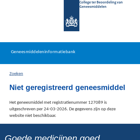
College ter Beoordeling van
Geneesmiddelen
Geneesmiddeleninformatieb
Ga
U
dir
Geneesmiddeleninformatiebank
na
bevindt
in
zich
Zoeken
hier:
Niet geregistreerd geneesmiddel
Het geneesmiddel met registratienummer 127089 is
uitgeschreven per 24-03-2026. De gegevens zijn op deze
website niet beschikbaar.
Goede medicijnen goed