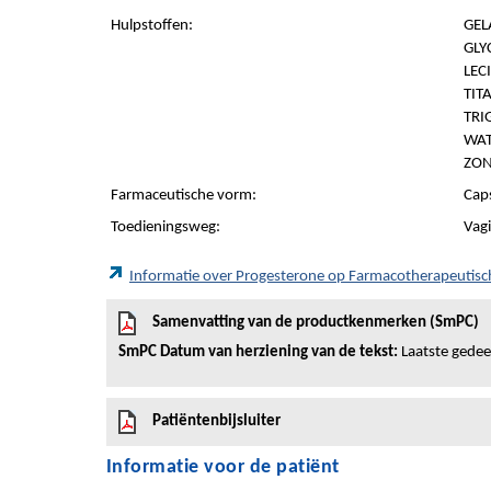
Hulpstoffen:
GEL
GLY
LEC
TIT
TRI
WAT
ZON
Farmaceutische vorm:
Caps
Toedieningsweg:
Vagi
Informatie over Progesterone op Farmacotherapeutis
Samenvatting van de productkenmerken (SmPC)
SmPC Datum van herziening van de tekst:
Laatste gedeel
Patiëntenbijsluiter
Informatie voor de patiënt