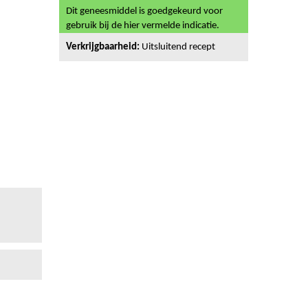
Dit geneesmiddel is goedgekeurd voor
gebruik bij de hier vermelde indicatie.
Verkrijgbaarheid:
Uitsluitend recept