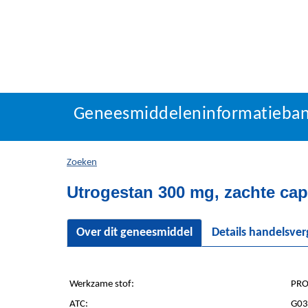
Geneesmiddeleninforma
Geneesmiddeleninformatieba
U
bevindt
zich
Zoeken
hier:
Utrogestan 300 mg, zachte cap
Over dit geneesmiddel
Details handelsve
Werkzame stof:
PRO
ATC:
G03