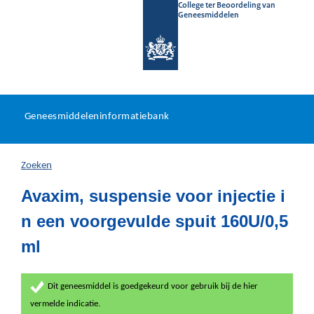
College ter Beoordeling van
Geneesmiddelen
Geneesmiddeleninformatieb
Ga
U
dir
Geneesmiddeleninformatiebank
na
bevindt
in
zich
Zoeken
hier:
Avaxim, suspensie voor injectie i
n een voorgevulde spuit 160U/0,5
ml
Dit geneesmiddel is goedgekeurd voor gebruik bij de hier
vermelde indicatie.