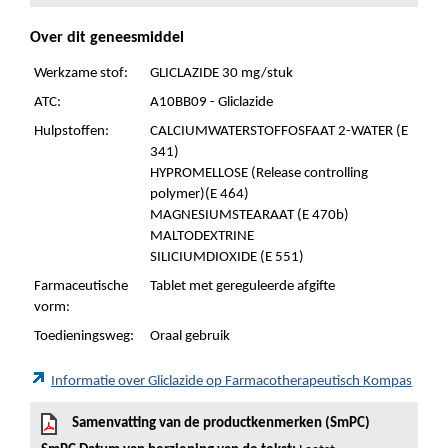
Over dit geneesmiddel
Werkzame stof:
GLICLAZIDE 30 mg/stuk
ATC:
A10BB09 - Gliclazide
Hulpstoffen:
CALCIUMWATERSTOFFOSFAAT 2-WATER (E
341)
HYPROMELLOSE (Release controlling
polymer)(E 464)
MAGNESIUMSTEARAAT (E 470b)
MALTODEXTRINE
SILICIUMDIOXIDE (E 551)
Farmaceutische
Tablet met gereguleerde afgifte
vorm:
Toedieningsweg:
Oraal gebruik
Informatie over Gliclazide op Farmacotherapeutisch Kompas
Samenvatting van de productkenmerken (SmPC)