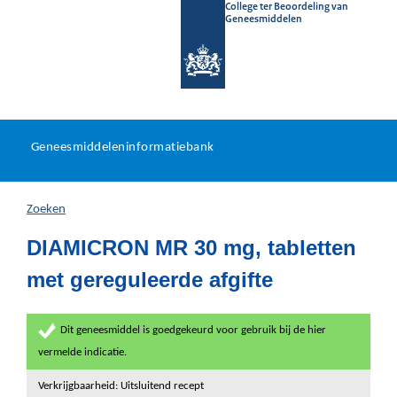
College ter Beoordeling van
Geneesmiddelen
Geneesmiddeleninformatieb
Ga
U
dir
Geneesmiddeleninformatiebank
na
bevindt
in
zich
Zoeken
hier:
DIAMICRON MR 30 mg, tabletten
met gereguleerde afgifte
Dit geneesmiddel is goedgekeurd voor gebruik bij de hier
vermelde indicatie.
Verkrijgbaarheid: Uitsluitend recept