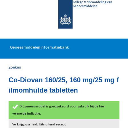
College ter Beoordeling van
Geneesmiddelen
Geneesmiddeleninformatieb
Ga
U
dir
Geneesmiddeleninformatiebank
na
bevindt
in
zich
Zoeken
hier:
Co-Diovan 160/25, 160 mg/25 mg f
ilmomhulde tabletten
Dit geneesmiddel is goedgekeurd voor gebruik bij de hier
vermelde indicatie.
Verkrijgbaarheid: Uitsluitend recept