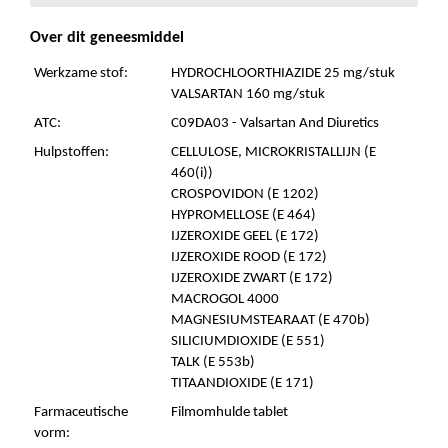
Over dit geneesmiddel
Werkzame stof:
HYDROCHLOORTHIAZIDE 25 mg/stuk
VALSARTAN 160 mg/stuk
ATC:
C09DA03 - Valsartan And Diuretics
Hulpstoffen:
CELLULOSE, MICROKRISTALLIJN (E
460(i))
CROSPOVIDON (E 1202)
HYPROMELLOSE (E 464)
IJZEROXIDE GEEL (E 172)
IJZEROXIDE ROOD (E 172)
IJZEROXIDE ZWART (E 172)
MACROGOL 4000
MAGNESIUMSTEARAAT (E 470b)
SILICIUMDIOXIDE (E 551)
TALK (E 553b)
TITAANDIOXIDE (E 171)
Farmaceutische
Filmomhulde tablet
vorm: