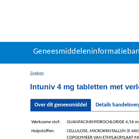
Geneesmiddeleninforma
Geneesmiddeleninformatieba
U
bevindt
zich
Zoeken
hier:
Intuniv 4 mg tabletten met verl
Over dit geneesmiddel
Details handelsve
Werkzame stof:
GUANFACINEHYDROCHLORIDE 4,56 mg
Hulpstoffen:
CELLULOSE, MICROKRISTALLIJN (E 460(
COPOLYMEER VAN ETHYLACRYLAAT-ME