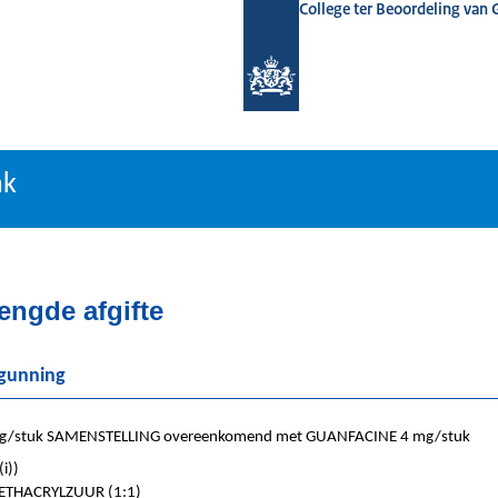
College ter Beoordeling van
tiebank
nk
engde afgifte
rgunning
/stuk SAMENSTELLING overeenkomend met GUANFACINE 4 mg/stuk
i))
THACRYLZUUR (1:1)