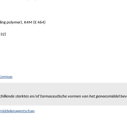
ing polymer), K4M (E 464)
32)
 Kompas
chillende sterktes en/of farmaceutische vormen van het geneesmiddel bev
smiddelenagentschap