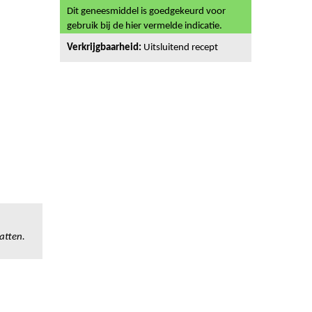
Dit geneesmiddel is goedgekeurd voor
gebruik bij de hier vermelde indicatie.
Verkrijgbaarheid:
Uitsluitend recept
atten.