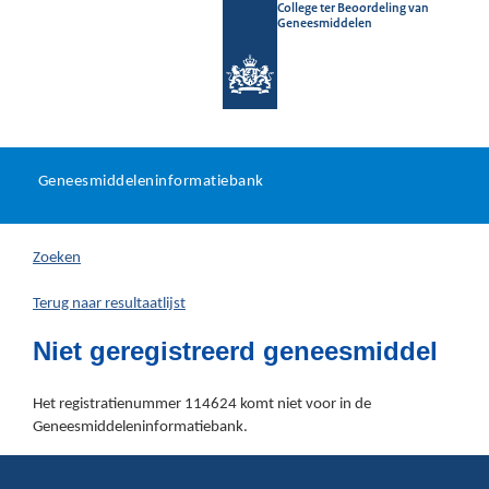
College ter Beoordeling van
Geneesmiddelen
Geneesmiddeleninformatieb
Ga
U
dir
Geneesmiddeleninformatiebank
na
bevindt
in
zich
Zoeken
hier:
Terug naar resultaatlijst
Niet geregistreerd geneesmiddel
Het registratienummer 114624 komt niet voor in de
Geneesmiddeleninformatiebank.