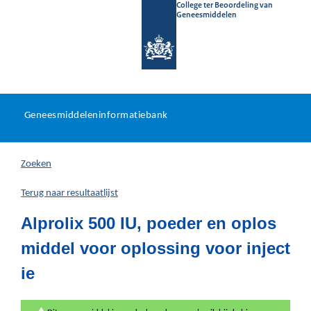
College ter Beoordeling van
Geneesmiddelen
Geneesmiddeleninformatieb
Ga
U
dir
Geneesmiddeleninformatiebank
na
bevindt
in
zich
Zoeken
hier:
Terug naar resultaatlijst
Alprolix 500 IU, poeder en oplos
middel voor oplossing voor inject
ie