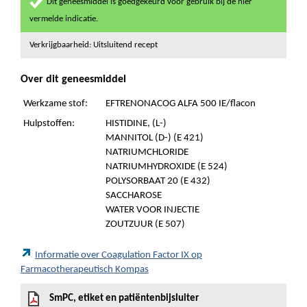
Dit geneesmiddel is goedgekeurd voor gebruik bij de hier
vermelde indicatie.
Verkrijgbaarheid: Uitsluitend recept
Over dit geneesmiddel
Werkzame stof:
EFTRENONACOG ALFA 500 IE/flacon
Hulpstoffen:
HISTIDINE, (L-)
MANNITOL (D-) (E 421)
NATRIUMCHLORIDE
NATRIUMHYDROXIDE (E 524)
POLYSORBAAT 20 (E 432)
SACCHAROSE
WATER VOOR INJECTIE
ZOUTZUUR (E 507)
Informatie over Coagulation Factor IX op
Farmacotherapeutisch Kompas
SmPC, etiket en patiëntenbijsluiter