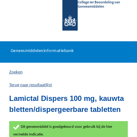
College ter Beoordeling van
Geneesmiddelen
Geneesmiddeleninformatieb
Ga
U
dir
Geneesmiddeleninformatiebank
na
bevindt
in
zich
Zoeken
hier:
Terug naar resultaatlijst
Lamictal Dispers 100 mg, kauwta
bletten/dispergeerbare tabletten
Dit geneesmiddel is goedgekeurd voor gebruik bij de hier
vermelde indicatie.