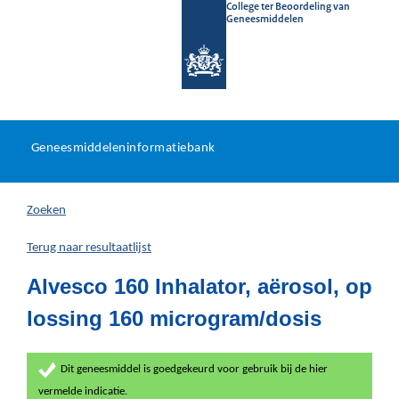
College ter Beoordeling van
Geneesmiddelen
Geneesmiddeleninformatieb
Ga
U
dir
Geneesmiddeleninformatiebank
na
bevindt
in
zich
Zoeken
hier:
Terug naar resultaatlijst
Alvesco 160 Inhalator, aërosol, op
lossing 160 microgram/dosis
Dit geneesmiddel is goedgekeurd voor gebruik bij de hier
vermelde indicatie.