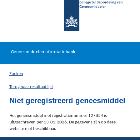
College ter Beoordeling van
Geneesmiddelen
Geneesmiddeleninformatieb
Ga
U
dir
Geneesmiddeleninformatiebank
na
bevindt
in
zich
Zoeken
hier:
Terug naar resultaatlijst
Niet geregistreerd geneesmiddel
Het geneesmiddel met registratienummer 127854 is
uitgeschreven per 13-01-2026. De gegevens zijn op deze
website niet beschikbaar.