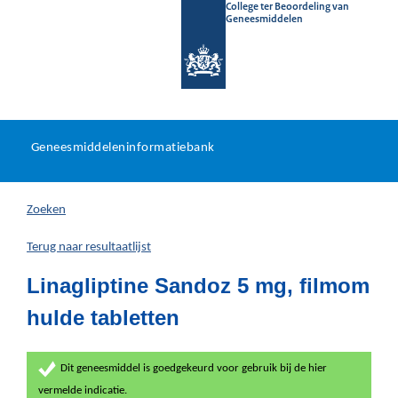
College ter Beoordeling van
Geneesmiddelen
Geneesmiddeleninformatieb
Ga
U
dir
Geneesmiddeleninformatiebank
na
bevindt
in
zich
Zoeken
hier:
Terug naar resultaatlijst
Linagliptine Sandoz 5 mg, filmom
hulde tabletten
Dit geneesmiddel is goedgekeurd voor gebruik bij de hier
vermelde indicatie.