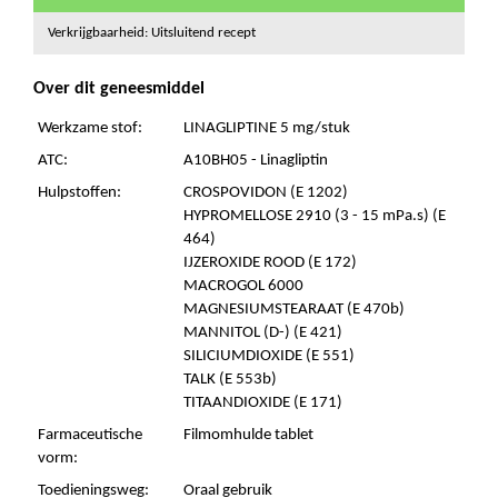
Verkrijgbaarheid: Uitsluitend recept
Over dit geneesmiddel
Werkzame stof:
LINAGLIPTINE 5 mg/stuk
ATC:
A10BH05 - Linagliptin
Hulpstoffen:
CROSPOVIDON (E 1202)
HYPROMELLOSE 2910 (3 - 15 mPa.s) (E
464)
IJZEROXIDE ROOD (E 172)
MACROGOL 6000
MAGNESIUMSTEARAAT (E 470b)
MANNITOL (D-) (E 421)
SILICIUMDIOXIDE (E 551)
TALK (E 553b)
TITAANDIOXIDE (E 171)
Farmaceutische
Filmomhulde tablet
vorm:
Toedieningsweg:
Oraal gebruik