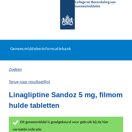
College ter Beoordeling van
Geneesmiddelen
Geneesmiddeleninformatieb
Ga
U
dir
Geneesmiddeleninformatiebank
na
bevindt
in
zich
Zoeken
hier:
Terug naar resultaatlijst
Linagliptine Sandoz 5 mg, filmom
hulde tabletten
Dit geneesmiddel is goedgekeurd voor gebruik bij de hier
vermelde indicatie.