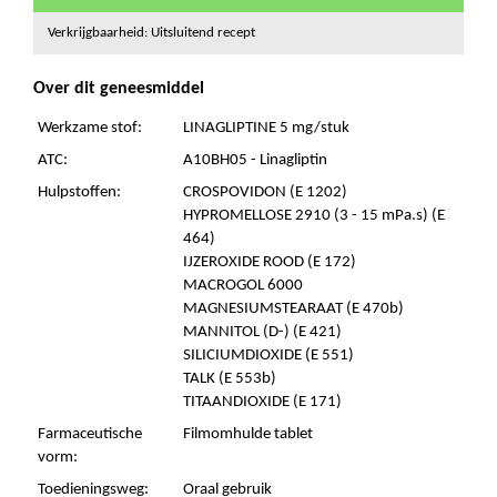
Verkrijgbaarheid: Uitsluitend recept
Over dit geneesmiddel
Werkzame stof:
LINAGLIPTINE 5 mg/stuk
ATC:
A10BH05 - Linagliptin
Hulpstoffen:
CROSPOVIDON (E 1202)
HYPROMELLOSE 2910 (3 - 15 mPa.s) (E
464)
IJZEROXIDE ROOD (E 172)
MACROGOL 6000
MAGNESIUMSTEARAAT (E 470b)
MANNITOL (D-) (E 421)
SILICIUMDIOXIDE (E 551)
TALK (E 553b)
TITAANDIOXIDE (E 171)
Farmaceutische
Filmomhulde tablet
vorm:
Toedieningsweg:
Oraal gebruik