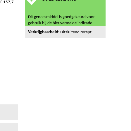
E 157,7
Dit geneesmiddel is goedgekeurd voor
gebruik bij de hier vermelde indicatie.
Verkrijgbaarheid:
Uitsluitend recept