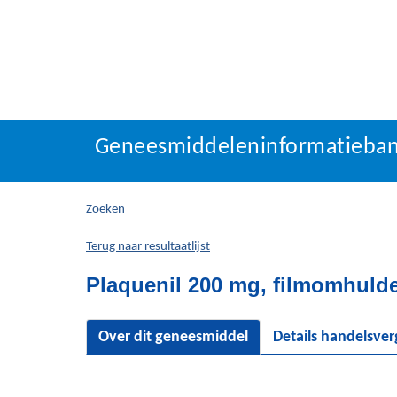
Geneesmiddeleninforma
Geneesmiddeleninformatieba
U
bevindt
zich
Zoeken
hier:
Terug naar resultaatlijst
Plaquenil 200 mg, filmomhulde
Over dit geneesmiddel
Details handelsve