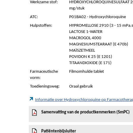
Werkzame stof:
HYDROXYCHLOROQUINESULFAAT 20
mg/stuk
ATC:
P01BA02 - Hydroxychloroquine
Hulpstoffen:
HYPROMELLOSE 2910 (3 - 15 mPa.s)
LACTOSE 1-WATER
MACROGOL 4000
MAGNESIUMSTEARAAT (E 470b)
MAÏSZETMEEL
POVIDON K 25 (E 1201)
TITAANDIOXIDE (E 171)
Farmaceutische
Filmomhulde tablet
vorm:
Toedieningsweg:
Oraal gebruik
Informatie over Hydroxychloroquine op Farmacothera
Samenvatting van de productkenmerken (SmPC)
Patiëntenbijsluiter