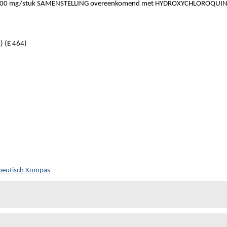
0 mg/stuk SAMENSTELLING overeenkomend met HYDROXYCHLOROQUIN
 (E 464)
peutisch Kompas