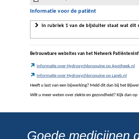
Informatie voor de patiënt
In rubriek 1 van de bijsluiter staat wat dit
Betrouwbare websites van het Netwerk Patiëntenin
Informatie over Hydroxychloroquine op Apotheek.nl
Informatie over Hydroxychloroquine op Lareb.nl
Heeft u last van een bijwerking? Meld dit dan bij het Bij
Wilt u meer weten over ziekte en gezondheid? Kijk dan op
Goede medicijnen 