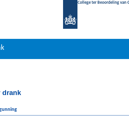
College ter Beoordeling van
tiebank
nk
 drank
rgunning