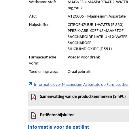
Werkzame stof:
MAGNESIUMASPARTAAT 2-WATER 3
mg/stuk
ATC:
A12CC05 - Magnesium Aspartate
Hulpstoffen:
CITROENZUUR 1-WATER (E 330)
PERZIK-ABRIKOZENSMAAKSTOF
SACCHAROIDE NATRIUM X-WATER (
SACCHAROSE
SILICIUMDIOXIDE (E 551)
Farmaceutische
Poeder voor drank
vorm:
Toedieningsweg:
Oraal gebruik
Informatie over Magnesium Aspartate op Farmacothe
Samenvatting van de productkenmerken (SmPC)
Patiëntenbijsluiter
Informatie voor de patiënt