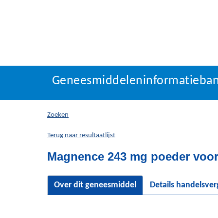
Geneesmiddeleninforma
Geneesmiddeleninformatieba
U
bevindt
zich
Zoeken
hier:
Terug naar resultaatlijst
Magnence 243 mg poeder voor
Over dit geneesmiddel
Details handelsve