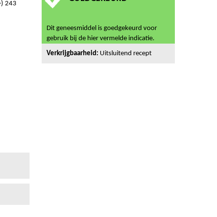
) 243
Dit geneesmiddel is goedgekeurd voor
gebruik bij de hier vermelde indicatie.
Verkrijgbaarheid:
Uitsluitend recept