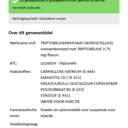
Dit geneesmiddel is goedgekeurd voor gebruik bij de hier
vermelde indicatie.
Verkrijgbaarheid: Uitsluitend recept
Over dit geneesmiddel
Werkzame stof:
TRIPTORELINEPAMOAAT SAMENSTELLING
overeenkomend met TRIPTORELINE 3,75
mg/flacon
ATC:
L02AE04 - Triptorelin
Hulpstoffen:
CARMELLOSE NATRIUM (E 466)
MANNITOL (D-) (E 421)
MELKZUUR(D,L)-GLYCOLZUUR COPOLYMEER
POLYSORBAAT 80 (E 433)
STIKSTOF (E 941)
WATER VOOR INJECTIE
Farmaceutische
Poeder en oplosmiddel voor suspensie voor
vorm:
injectie
Toedieningsweg: