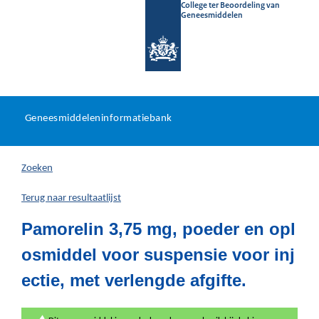
College ter Beoordeling van
Geneesmiddelen
Geneesmiddeleninformatieb
Ga
U
dir
Geneesmiddeleninformatiebank
na
bevindt
in
zich
Zoeken
hier:
Terug naar resultaatlijst
Pamorelin 3,75 mg, poeder en opl
osmiddel voor suspensie voor inj
ectie, met verlengde afgifte.